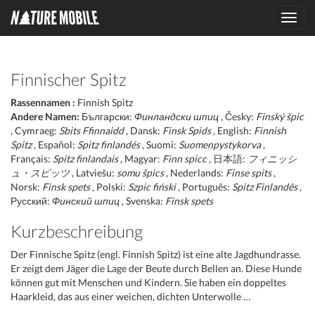
Toggl
navig
Finnischer Spitz
Rassennamen :
Finnish Spitz
Andere Namen:
Български:
Финландски шпиц
, Česky:
Finský špic
, Cymraeg:
Sbits Ffinnaidd
, Dansk:
Finsk Spids
, English:
Finnish
Spitz
, Español:
Spitz finlandés
, Suomi:
Suomenpystykorva
,
Français:
Spitz finlandais
, Magyar:
Finn spicc
, 日本語:
フィニッシ
ュ・スピッツ
, Latviešu:
somu špics
, Nederlands:
Finse spits
,
Norsk:
Finsk spets
, Polski:
Szpic fiński
, Português:
Spitz Finlandês
,
Русский:
Финский шпиц
, Svenska:
Finsk spets
Kurzbeschreibung
Der Finnische Spitz (engl. Finnish Spitz) ist eine alte Jagdhundrasse.
Er zeigt dem Jäger die Lage der Beute durch Bellen an. Diese Hunde
können gut mit Menschen und Kindern. Sie haben ein doppeltes
Haarkleid, das aus einer weichen, dichten Unterwolle …