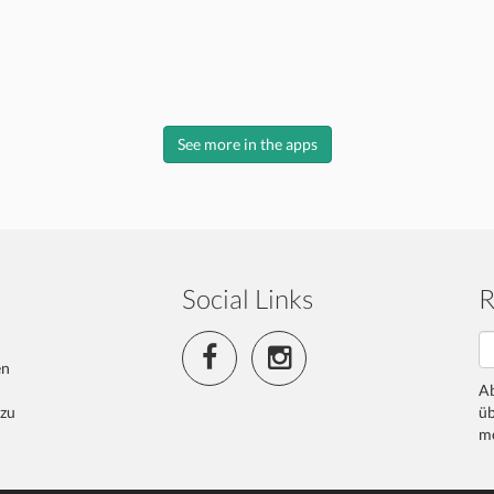
See more in the apps
Social Links
R
en
Ab
 zu
üb
me