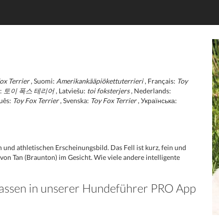
ox Terrier
, Suomi:
Amerikankääpiökettuterrieri
, Français:
Toy
:
토이 폭스 테리어
, Latviešu:
toi foksterjers
, Nederlands:
uês:
Toy Fox Terrier
, Svenska:
Toy Fox Terrier
, Українська:
und athletischen Erscheinungsbild. Das Fell ist kurz, fein und
von Tan (Braunton) im Gesicht. Wie viele andere intelligente
Rassen in unserer Hundeführer PRO App