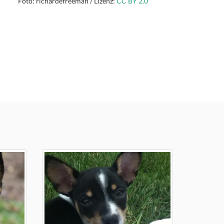
Foto: richardefreeman / Lizenz:
CC BY 2.0