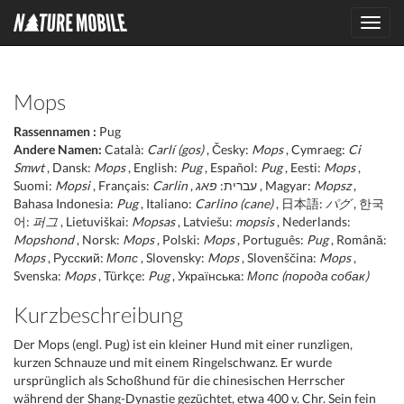
Toggl
navig
Mops
Rassennamen :
Pug
Andere Namen:
Català:
Carlí (gos)
, Česky:
Mops
, Cymraeg:
Ci
Smwt
, Dansk:
Mops
, English:
Pug
, Español:
Pug
, Eesti:
Mops
,
Suomi:
Mopsi
, Français:
Carlin
פאג
, עברית:
, Magyar:
Mopsz
,
Bahasa Indonesia:
Pug
, Italiano:
Carlino (cane)
, 日本語:
パグ
, 한국
어:
퍼그
, Lietuviškai:
Mopsas
, Latviešu:
mopsis
, Nederlands:
Mopshond
, Norsk:
Mops
, Polski:
Mops
, Português:
Pug
, Română:
Mops
, Русский:
Мопс
, Slovensky:
Mops
, Slovenščina:
Mops
,
Svenska:
Mops
, Türkçe:
Pug
, Українська:
Мопс (порода собак)
Kurzbeschreibung
Der Mops (engl. Pug) ist ein kleiner Hund mit einer runzligen,
kurzen Schnauze und mit einem Ringelschwanz. Er wurde
ursprünglich als Schoßhund für die chinesischen Herrscher
während der Shang-Dynastie gezüchtet, etwa 400 v. Chr. Sein fein