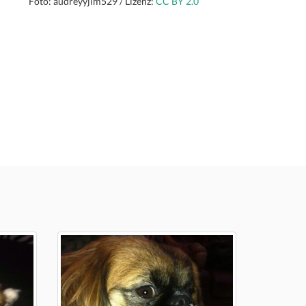
Foto: audreyyjim529 / Lizenz:
CC BY 2.0