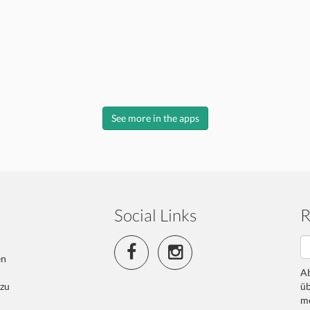
See more in the apps
Social Links
R
en
Ab
 zu
üb
me