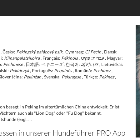
, Česky:
Pekingský palácový psík
, Cymraeg:
Ci Pecin
, Dansk:
i:
Kiinanpalatsikoira
, Français:
Pékinois
פקינז
, עברית:
, Magyar:
o:
Pechinese
, 日本語:
ペキニーズ
, 한국어:
페키니즈
, Lietuviškai:
olski:
Pekińczyk
, Português:
Pequinês
, Română:
Pechinez
,
Slovenščina:
Pekinžan
, Svenska:
Pekingese
, Türkçe:
Pekinez
,
n besagt, in Peking im altertümlichen China entwickelt. Er ist
ächtern auch als "Lion Dog" oder "Fu Dog" bekannt.
tshunde (engl. …
Rassen in unserer Hundeführer PRO App