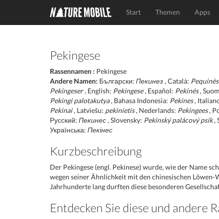
Start
Themen
Apps
Pekingese
Rassennamen :
Pekingese
Andere Namen:
Български:
Пекинез
, Català:
Pequinès
Pekingeser
, English:
Pekingese
, Español:
Pekinés
, Suom
Pekingi palotakutya
, Bahasa Indonesia:
Pekines
, Italian
Pekinai
, Latviešu:
pekinietis
, Nederlands:
Pekingees
, P
Русский:
Пекинес
, Slovensky:
Pekinský palácový psík
, 
Українська:
Пекінес
Kurzbeschreibung
Der Pekingese (engl. Pekinese) wurde, wie der Name scho
wegen seiner Ähnlichkeit mit den chinesischen Löwen-W
Jahrhunderte lang durften diese besonderen Gesellschaf
Entdecken Sie diese und andere 