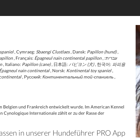
spaniel
, Cymraeg:
Sbaengi Clustlaes
, Dansk:
Papillon (hund)
,
apillon
, Français:
Épagneul nain continental papillon
, עברית:
on
, Italiano:
Papillon (cane)
, 日本語:
パピヨン (犬)
, 한국어:
파피용
Épagneul nain continental
, Norsk:
Kontinental toy spaniel
,
continental
, Русский:
Континентальный той-спаниель
,
r in Belgien und Frankreich entwickelt wurde. Im American Kennel
ion Cynologique Internationale zählt er zu der Rasse der
Rassen in unserer Hundeführer PRO App