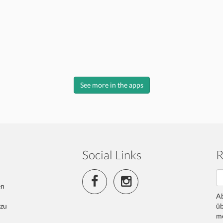
See more in the apps
Social Links
R
en
Ab
 zu
üb
me