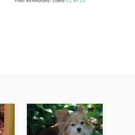
Foto: RichMurphy / Lizenz:
CC BY 2.0