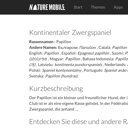
Start
Themen
Apps
Kontinentaler Zwergspaniel
Rassennamen :
Papillon
Andere Namen:
Български:
Папийон
, Català:
Papillon 
English:
Papillon
, Español:
Epagneul papillón
, Suomi:
P
פפיון (כלב)
, Magyar:
Papillon
, Bahasa Indonesia:
Papill
(개)
, Latviešu:
kontinenta pundurspaniels
, Nederlands:
Polski:
Spaniel kontynentalny
, Português:
Spaniel anão 
Svenska:
Papillon (hundras)
Kurzbeschreibung
Der Papillon ist ein kleiner und freundlicher Hund, de
Club ist er als eine eigene Rasse gelistet. In der Fédérat
Zwergspaniel, die anhand …
Entdecken Sie diese und andere 