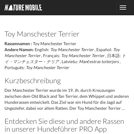
Toggl
navig
Toy Manschester Terrier
Rassennamen :
Toy Manchester Terrier
Andere Namen:
English:
Toy Manchester Terrier
, Español:
Toy
Manchester Terrier
, Français:
Toy Manchester Terrier
, 日本語:
ト
イ・マンチェスター・テリア
, Latviešu:
Mančestras toiterjers
,
Português:
Toy Manchester Terrier
Kurzbeschreibung
Der Manchester Terrier wurde im 19. Jh. durch Kreuzungen
zwischen dem Old Black and Tan Terrier, dem Whippet und anderen
Hunderassen entwickelt. Das Ziel war ein Hund für die Jagd auf
Ungeziefer, dabei vor allem Ratten. Der Toy Manchester Terrier …
Entdecken Sie diese und andere Rassen
in unserer Hundeführer PRO App