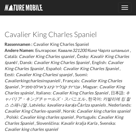
Toggl
navig
Cavalier King Charles Spaniel
Rassennamen :
Cavalier King Charles Spaniel
Andere Namen:
Български:
Кавале321200 Кинг Чарлз шпаньол
,
Català:
Cavalier King Charles spaniel
, Česky:
Kavalír King Charles
španěl
, Dansk:
Cavalier King Charles Spaniel
, English:
Cavalier
King Charles Spaniel
, Español:
Cavalier King Charles Spaniel
,
Eesti:
Cavalier King Charlesi spanjel
, Suomi:
Cavalierkingcharlesinspanieli
, Français:
Cavalier King Charles
Spaniel
קבלייר קינג צ'ארלס ספנייל
, עברית:
, Magyar:
Cavalier King
Charles spániel
, Italiano:
Cavalier King Charles Spaniel
, 日本語:
キ
ャバリア・キングチャールズ・スパニエル
, 한국어:
카발리에 킹 찰
스 스패니얼
, Latviešu:
kavaliera karaļa Čārlza spaniels
, Nederlands:
Cavalier King Charles-spaniël
, Norsk:
Cavalier king charles spaniel
, Polski:
Cavalier king charles spaniel
, Português:
Cavalier King
Charles Spaniel
, Slovenščina:
Kavalir kralja Karla
, Svenska:
Cavalier king charles spaniel