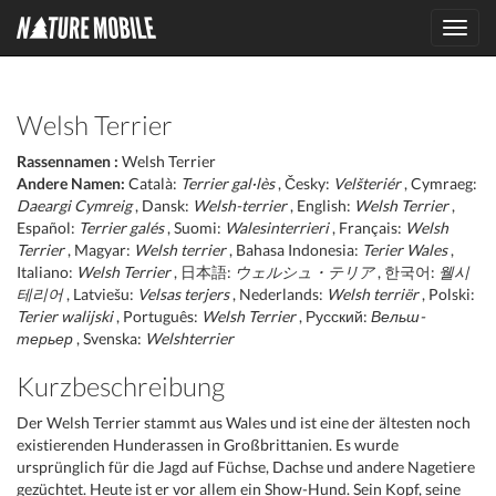
Toggl
navig
Welsh Terrier
Rassennamen :
Welsh Terrier
Andere Namen:
Català:
Terrier gal·lès
, Česky:
Velšteriér
, Cymraeg:
Daeargi Cymreig
, Dansk:
Welsh-terrier
, English:
Welsh Terrier
,
Español:
Terrier galés
, Suomi:
Walesinterrieri
, Français:
Welsh
Terrier
, Magyar:
Welsh terrier
, Bahasa Indonesia:
Terier Wales
,
Italiano:
Welsh Terrier
, 日本語:
ウェルシュ・テリア
, 한국어:
웰시
테리어
, Latviešu:
Velsas terjers
, Nederlands:
Welsh terriër
, Polski:
Terier walijski
, Português:
Welsh Terrier
, Русский:
Вельш-
терьер
, Svenska:
Welshterrier
Kurzbeschreibung
Der Welsh Terrier stammt aus Wales und ist eine der ältesten noch
existierenden Hunderassen in Großbrittanien. Es wurde
ursprünglich für die Jagd auf Füchse, Dachse und andere Nagetiere
gezüchtet. Heute ist er vor allem ein Show-Hund. Sein Kopf, seine