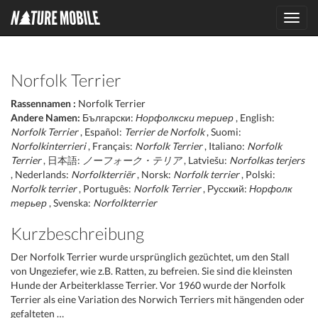
Toggl
navig
Norfolk Terrier
Rassennamen :
Norfolk Terrier
Andere Namen:
Български:
Норфолкски териер
, English:
Norfolk Terrier
, Español:
Terrier de Norfolk
, Suomi:
Norfolkinterrieri
, Français:
Norfolk Terrier
, Italiano:
Norfolk
Terrier
, 日本語:
ノーフォーク・テリア
, Latviešu:
Norfolkas terjers
, Nederlands:
Norfolkterriër
, Norsk:
Norfolk terrier
, Polski:
Norfolk terrier
, Português:
Norfolk Terrier
, Русский:
Норфолк
терьер
, Svenska:
Norfolkterrier
Kurzbeschreibung
Der Norfolk Terrier wurde ursprünglich gezüchtet, um den Stall
von Ungeziefer, wie z.B. Ratten, zu befreien. Sie sind die kleinsten
Hunde der Arbeiterklasse Terrier. Vor 1960 wurde der Norfolk
Terrier als eine Variation des Norwich Terriers mit hängenden oder
gefalteten …