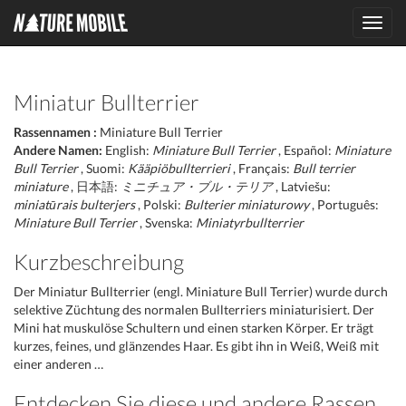
Toggl
navig
Miniatur Bullterrier
Rassennamen :
Miniature Bull Terrier
Andere Namen:
English:
Miniature Bull Terrier
, Español:
Miniature
Bull Terrier
, Suomi:
Kääpiöbullterrieri
, Français:
Bull terrier
miniature
, 日本語:
ミニチュア・ブル・テリア
, Latviešu:
miniatūrais bulterjers
, Polski:
Bulterier miniaturowy
, Português:
Miniature Bull Terrier
, Svenska:
Miniatyrbullterrier
Kurzbeschreibung
Der Miniatur Bullterrier (engl. Miniature Bull Terrier) wurde durch
selektive Züchtung des normalen Bullterriers miniaturisiert. Der
Mini hat muskulöse Schultern und einen starken Körper. Er trägt
kurzes, feines, und glänzendes Haar. Es gibt ihn in Weiß, Weiß mit
einer anderen …
Entdecken Sie diese und andere Rassen