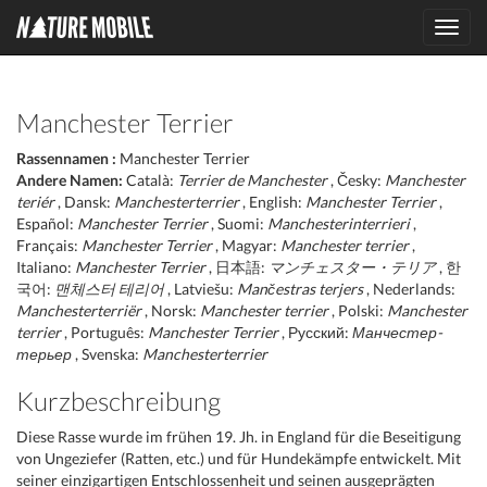
Toggl
navig
Manchester Terrier
Rassennamen :
Manchester Terrier
Andere Namen:
Català:
Terrier de Manchester
, Česky:
Manchester
teriér
, Dansk:
Manchesterterrier
, English:
Manchester Terrier
,
Español:
Manchester Terrier
, Suomi:
Manchesterinterrieri
,
Français:
Manchester Terrier
, Magyar:
Manchester terrier
,
Italiano:
Manchester Terrier
, 日本語:
マンチェスター・テリア
, 한
국어:
맨체스터 테리어
, Latviešu:
Mančestras terjers
, Nederlands:
Manchesterterriër
, Norsk:
Manchester terrier
, Polski:
Manchester
terrier
, Português:
Manchester Terrier
, Русский:
Манчестер-
терьер
, Svenska:
Manchesterterrier
Kurzbeschreibung
Diese Rasse wurde im frühen 19. Jh. in England für die Beseitigung
von Ungeziefer (Ratten, etc.) und für Hundekämpfe entwickelt. Mit
seiner einzigartigen Entschlossenheit und seinen ausgeprägten