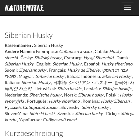
Toggl
navig
Siberian Husky
Rassennamen :
Siberian Husky
Andere Namen:
Български:
Сибирско хъски
, Català:
Husky
siberià
, Česky:
Sibiřský husky
, Cymraeg:
Hysgi Siberaidd
, Dansk:
Siberian Husky
, English:
Siberian Husky
, Español:
Husky siberiano
,
Suomi:
Siperianhusky
, Français:
Husky de Sibérie
האסקי
, עברית:
סיבירי
, Magyar:
Szibériai husky
, Bahasa Indonesia:
Siberian Husky
,
Italiano:
Siberian Husky
, 日本語:
シベリアン・ハスキー
, 한국어:
시
베리안 허스키
, Lietuviškai:
Sibiro haskis
, Latviešu:
Sibīrijas haskijs
,
Nederlands:
Siberische husky
, Norsk:
Sibirsk husky
, Polski:
Husky
syberyjski
, Português:
Husky siberiano
, Română:
Husky Siberian
,
Русский:
Сибирский хаски
, Slovensky:
Sibírsky husky
,
Slovenščina:
Sibirski haski
, Svenska:
Siberian husky
, Türkçe:
Sibirya
kurdu
, Українська:
Сибірський хаскі
Kurzbeschreibung