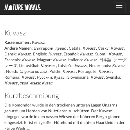
Toggl
navig
Kuvasz
Rassennamen :
Kuvasz
Andere Namen:
Български:
Кувас
, Català:
Kuvasz
, Česky:
Kuvasz
,
Dansk:
Kuvasz
, English:
Kuvasz
, Español:
Kuvasz
, Suomi:
Kuvasz
,
Français:
Kuvasz
, Magyar:
Kuvasz
, Italiano:
Kuvasz
, 日本語:
クーヴ
ァーズ
, Lietuviškai:
Kuvasas
, Latviešu:
kuvass
, Nederlands:
Kuvasz
, Norsk:
Ungarsk kuvasz
, Polski:
Kuvasz
, Português:
Kuvasz
,
Română:
Kuvasz
, Русский:
Кувас
, Slovenščina:
Kuvasz
, Svenska:
Kuvasz
, Українська:
Кувас
Kurzbeschreibung
Die Komondor wurde in den trockenen unteren Lagen Ungarns
genutzt, um Herden von Nutztieren zu schützen. Der Kuvasz
hingegen wurde in den nassen Wiesen der höheren Bergregionen
eingesetzt. Er ist ein großer Hütehund mit dichtem Haarkleid in der
Farbe Weiß, …