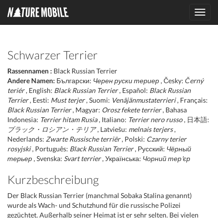
Toggl
navig
Schwarzer Terrier
Rassennamen :
Black Russian Terrier
Andere Namen:
Български:
Черен руски териер
, Česky:
Černý
teriér
, English:
Black Russian Terrier
, Español:
Black Russian
Terrier
, Eesti:
Must terjer
, Suomi:
Venäjänmustaterrieri
, Français:
Black Russian Terrier
, Magyar:
Orosz fekete terrier
, Bahasa
Indonesia:
Terrier hitam Rusia
, Italiano:
Terrier nero russo
, 日本語:
ブラック・ロシアン・テリア
, Latviešu:
melnais terjers
,
Nederlands:
Zwarte Russische terriër
, Polski:
Czarny terier
rosyjski
, Português:
Black Russian Terrier
, Русский:
Чёрный
терьер
, Svenska:
Svart terrier
, Українська:
Чорний тер'єр
Kurzbeschreibung
Der Black Russian Terrier (manchmal Sobaka Stalina genannt)
wurde als Wach- und Schutzhund für die russische Polizei
gezüchtet. Außerhalb seiner Heimat ist er sehr selten. Bei vielen