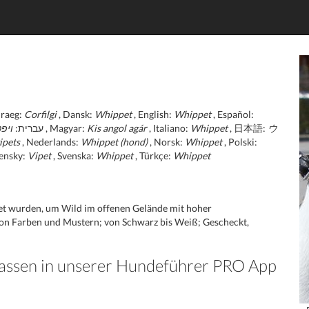
raeg:
Corfilgi
, Dansk:
Whippet
, English:
Whippet
, Español:
ויפ
, עברית:
, Magyar:
Kis angol agár
, Italiano:
Whippet
, 日本語:
ウ
ipets
, Nederlands:
Whippet (hond)
, Norsk:
Whippet
, Polski:
vensky:
Vipet
, Svenska:
Whippet
, Türkçe:
Whippet
et wurden, um Wild im offenen Gelände mit hoher
l von Farben und Mustern; von Schwarz bis Weiß; Gescheckt,
Rassen in unserer Hundeführer PRO App