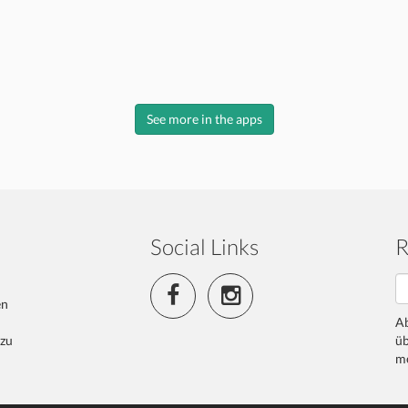
See more in the apps
Social Links
R
en
Ab
 zu
üb
me