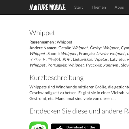
Start
Themen
Apps
Whippet
Rassennamen :
Whippet
Andere Namen:
Català:
Whippet
, Česky:
Whippet
, Cym
Whippet
, Suomi:
Whippet
, Français:
Lévrier whippet
ט
ィペット
, 한국어:
휘핏
, Lietuviškai:
Vipetas
, Latviešu:
v
Whippet
, Português:
Whippet
, Русский:
Уиппет
, Slo
Kurzbeschreibung
Whippets sind Windhunde mittlerer Größe, die gezücht
Geschwindigkeit zu hetzen. Es gibt sie in einer Vielzah
Gestromt, etc. Manchmal sind viele von diesen …
Entdecken Sie diese und andere 