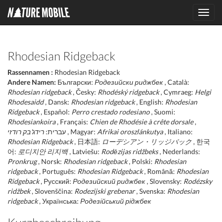
Toggl
navig
Rhodesian Ridgeback
Rassennamen :
Rhodesian Ridgeback
Andere Namen:
Български:
Родезийски риджбек
, Català:
Rhodesian ridgeback
, Česky:
Rhodéský ridgeback
, Cymraeg:
Helgi
Rhodesaidd
, Dansk:
Rhodesian ridgeback
, English:
Rhodesian
Ridgeback
, Español:
Perro crestado rodesiano
, Suomi:
Rhodesiankoira
, Français:
Chien de Rhodésie à crête dorsale
,
רידג'בק רודזי
עברית:
, Magyar:
Afrikai oroszlánkutya
, Italiano:
Rhodesian Ridgeback
, 日本語:
ローデシアン・リッジバック
, 한국
어:
로디지안 리지백
, Latviešu:
Rodēzijas ridžbeks
, Nederlands:
Pronkrug
, Norsk:
Rhodesian ridgeback
, Polski:
Rhodesian
ridgeback
, Português:
Rhodesian Ridgeback
, Română:
Rhodesian
Ridgeback
, Русский:
Родезийский риджбек
, Slovensky:
Rodézsky
ridžbek
, Slovenščina:
Rodezijski grebenar
, Svenska:
Rhodesian
ridgeback
, Українська:
Родезійський ріджбек