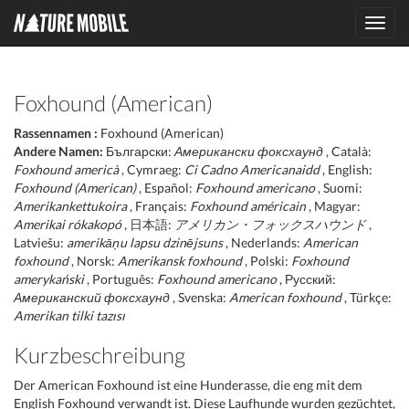
Toggl
navig
Foxhound (American)
Rassennamen :
Foxhound (American)
Andere Namen:
Български:
Американски фоксхаунд
, Català:
Foxhound americà
, Cymraeg:
Ci Cadno Americanaidd
, English:
Foxhound (American)
, Español:
Foxhound americano
, Suomi:
Amerikankettukoira
, Français:
Foxhound américain
, Magyar:
Amerikai rókakopó
, 日本語:
アメリカン・フォックスハウンド
,
Latviešu:
amerikāņu lapsu dzinējsuns
, Nederlands:
American
foxhound
, Norsk:
Amerikansk foxhound
, Polski:
Foxhound
amerykański
, Português:
Foxhound americano
, Русский:
Американский фоксхаунд
, Svenska:
American foxhound
, Türkçe:
Amerikan tilki tazısı
Kurzbeschreibung
Der American Foxhound ist eine Hunderasse, die eng mit dem
English Foxhound verwandt ist. Diese Laufhunde wurden gezüchtet,