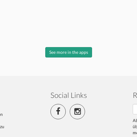
See more in the apps
Social Links
R
en
Ab
 zu
üb
me