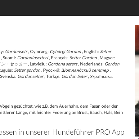
ky:
Gordonsetr
, Cymraeg:
Cyfeirgi Gordon
, English:
Setter
, Suomi:
Gordoninsetteri
, Français:
Setter Gordon
, Magyar:
ドン・セッター
, Latviešu:
Gordona seters
, Nederlands:
Gordon
tuguês:
Setter gordon
, Русский:
Шотландский сеттер
,
 Svenska:
Gordonsetter
, Türkçe:
Gordon Seter
, Українська:
 Vögeln gezüchtet, wie z.B. dem Auerhahn, dem Fasan oder der
 mittlerer Länge; mit leichter Federung an Brust, Bauch, Hals, Bein
Rassen in unserer Hundeführer PRO App