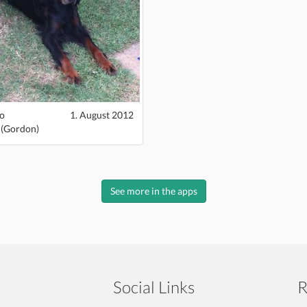
o
1. August 2012
 (Gordon)
See more in the apps
Social Links
R