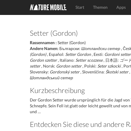
Start
Themen
Apps
Setter (Gordon)
Rassennamen :
Setter (Gordon)
Andere Namen:
Български:
Шотландски сетер
, Čes
(Gordon)
, Español:
Setter Gordon
, Eesti:
Gordoni setter
Gordon szetter
, Italiano:
Setter scozzese
, 日本語:
ゴー
setter
, Norsk:
Gordon setter
, Polski:
Seter szkocki
, Por
Slovensky:
Gordonský seter
, Slovenščina:
Škotski seter
,
Шотландський сетер
Kurzbeschreibung
Der Gordon Setter wurde ursprünglich für die Jagd von
Schnepfe. Sein Fell ist glatt oder leicht gewellt und von
und …
Entdecken Sie diese und andere 