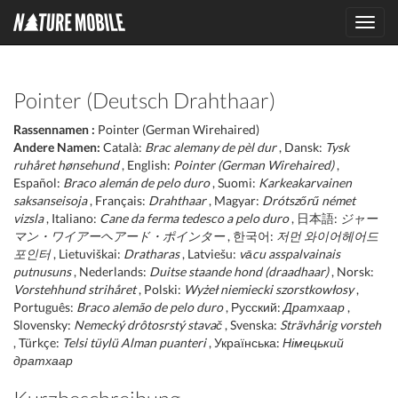
Toggl
navig
Pointer (Deutsch Drahthaar)
Rassennamen :
Pointer (German Wirehaired)
Andere Namen:
Català:
Brac alemany de pèl dur
, Dansk:
Tysk
ruhåret hønsehund
, English:
Pointer (German Wirehaired)
,
Español:
Braco alemán de pelo duro
, Suomi:
Karkeakarvainen
saksanseisoja
, Français:
Drahthaar
, Magyar:
Drótszőrű német
vizsla
, Italiano:
Cane da ferma tedesco a pelo duro
, 日本語:
ジャー
マン・ワイアーヘアード・ポインター
, 한국어:
저먼 와이어헤어드
포인터
, Lietuviškai:
Dratharas
, Latviešu:
vācu asspalvainais
putnusuns
, Nederlands:
Duitse staande hond (draadhaar)
, Norsk:
Vorstehhund strihåret
, Polski:
Wyżeł niemiecki szorstkowłosy
,
Português:
Braco alemão de pelo duro
, Русский:
Дратхаар
,
Slovensky:
Nemecký drôtosrstý stavač
, Svenska:
Strävhårig vorsteh
, Türkçe:
Telsi tüylü Alman puanteri
, Українська:
Німецький
дратхаар