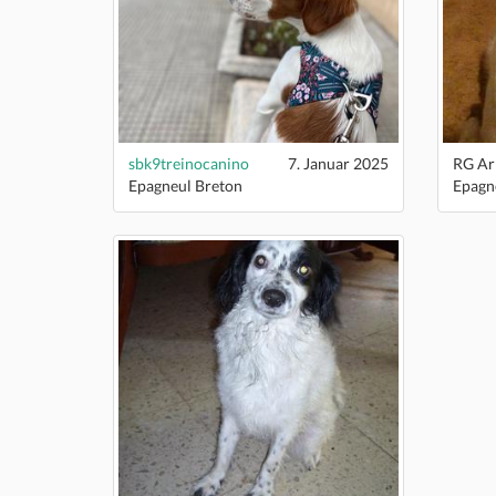
sbk9treinocanino
7. Januar 2025
RG Ar
Epagneul Breton
Epagn