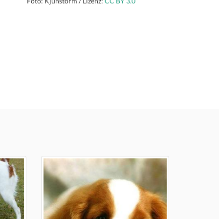
Foto: Kjunstorm / Lizenz:
CC BY 3.0