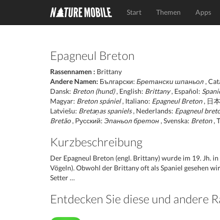
Start
Themen
Apps
Epagneul Breton
Rassennamen :
Brittany
Andere Namen:
Български:
Бретански шпаньол
, Cat
Dansk:
Breton (hund)
, English:
Brittany
, Español:
Spani
Magyar:
Breton spániel
, Italiano:
Epagneul Breton
, 日
Latviešu:
Bretaņas spaniels
, Nederlands:
Epagneul bret
Bretão
, Русский:
Эпаньол бретон
, Svenska:
Breton
, 
Kurzbeschreibung
Der Epagneul Breton (engl. Brittany) wurde im 19. Jh. in
Vögeln). Obwohl der Brittany oft als Spaniel gesehen wi
Setter …
Entdecken Sie diese und andere 