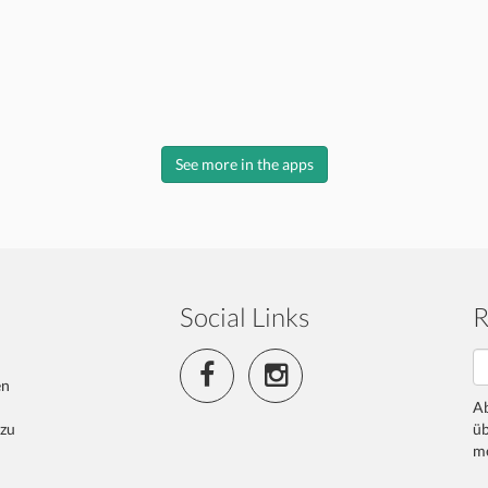
See more in the apps
Social Links
R
en
Ab
 zu
üb
me