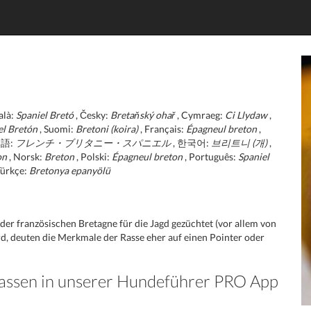
alà:
Spaniel Bretó
, Česky:
Bretaňský ohař
, Cymraeg:
Ci Llydaw
,
el Bretón
, Suomi:
Bretoni (koira)
, Français:
Épagneul breton
,
本語:
フレンチ・ブリタニー・スパニエル
, 한국어:
브리트니 (개)
,
on
, Norsk:
Breton
, Polski:
Épagneul breton
, Português:
Spaniel
Türkçe:
Bretonya epanyölü
 der französischen Bretagne für die Jagd gezüchtet (vor allem von
rd, deuten die Merkmale der Rasse eher auf einen Pointer oder
Rassen in unserer Hundeführer PRO App