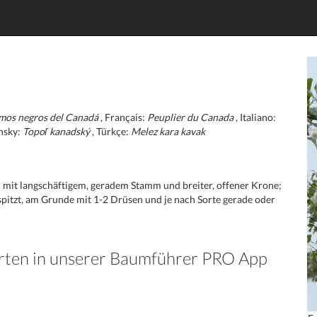
mos negros del Canadá
, Français:
Peuplier du Canada
, Italiano:
nsky:
Topoľ kanadský
, Türkçe:
Melez kara kavak
mit langschäftigem, geradem Stamm und breiter, offener Krone;
espitzt, am Grunde mit 1-2 Drüsen und je nach Sorte gerade oder
Arten in unserer Baumführer PRO App