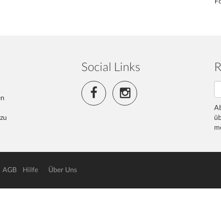
Fo
Social Links
R
en
Ab
 zu
üb
me
AGB
Hilfe
Über Uns