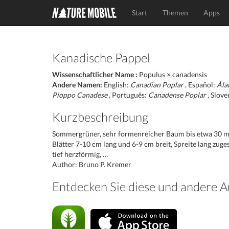
Start
Themen
Apps
Kanadische Pappel
Wissenschaftlicher Name :
Populus × canadensis
Andere Namen:
English:
Canadian Poplar
, Español:
Ála
Pioppo Canadese
, Português:
Canadense Poplar
, Slove
Kurzbeschreibung
Sommergrüner, sehr formenreicher Baum bis etwa 30 m 
Blätter 7-10 cm lang und 6-9 cm breit, Spreite lang zug
tief herzförmig, …
Author: Bruno P. Kremer
Entdecken Sie diese und andere 