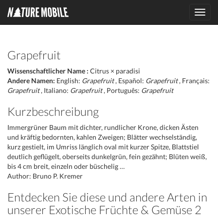
Toggl
navig
Grapefruit
Wissenschaftlicher Name :
Citrus × paradisi
Andere Namen:
English:
Grapefruit
, Español:
Grapefruit
, Français:
Grapefruit
, Italiano:
Grapefruit
, Português:
Grapefruit
Kurzbeschreibung
Immergrüner Baum mit dichter, rundlicher Krone, dicken Ästen
und kräftig bedornten, kahlen Zweigen; Blätter wechselständig,
kurz gestielt, im Umriss länglich oval mit kurzer Spitze, Blattstiel
deutlich geflügelt, oberseits dunkelgrün, fein gezähnt; Blüten weiß,
bis 4 cm breit, einzeln oder büschelig …
Author: Bruno P. Kremer
Entdecken Sie diese und andere Arten in
unserer Exotische Früchte & Gemüse 2