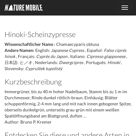
Toggl
navig
Hinoki-Scheinzypresse
Wissenschaftlicher Name :
Chamaecyparis obtusa
Andere Namen:
English:
Japanese Cypress
, Español:
Falso ciprés
hinok
, Français:
Cyprès du Japon
, Italiano:
Cipresso giapponese
,
日本語:
ヒノキ
, Nederlands:
Dwergcipres
, Português:
Hinoki
,
Slovensky:
Cypruštek tupolistý
Kurzbeschreibung
Immergrüner, bis zu 40 m hoher Nadelbaum, Stamm bis zu 1 m im
Durchmesser, Rinde dunkel rötlich-braun. Einhäusig; Blätter
schuppenförmig, 2-4 mm lang und mit nach innen gebogener Spitze,
oberseits dunkelgrün, unterseits grau-grün mit einem weißen
Spaltöffnungsband am Blattgrund, duften …
Author: Bruno P. Kremer
Entdecken Sie diese und andere Arten in