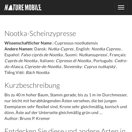
Toggl
navig
Nootka-Scheinzypresse
Wissenschaftlicher Name :
Cupressus nootkatensis
Andere Namen:
Dansk:
Nutka-Cypres
, English:
Nootka Cypress
,
Español:
Falso ciprés de Nootka
, Suomi:
Nutkansypressi
, Français:
Cyprès de Nootka
, Italiano:
Cipresso di Nootka
, Português:
Cedro-
do-Alasca, Cipreste-de-Nootka
, Slovensky:
Cyprus nutkajský
,
Tiếng Việt:
Bách Nootka
Kurzbeschreibung
Bis zu 40 m hoher Baum, Stamm gerade, bis zu 1 m im Durchmesser,
nur leicht mit herabhängenden Ästen versehen, die bei jungen
Exemplaren sehr flexibel sind, Krone sehr gleichmäßig, konisch und
dünn, Äste auf der Unterseite gleichmäßig grün und …
Author: Bruno P. Kremer
Entdecken Sie diese und andere Arten in