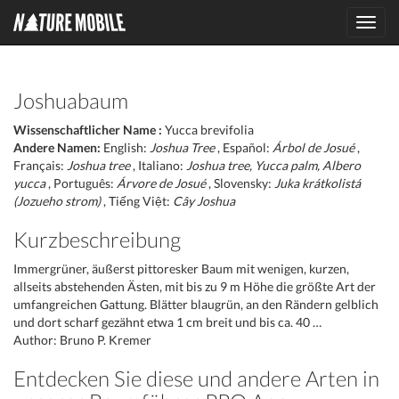
Toggl
navig
Joshuabaum
Wissenschaftlicher Name :
Yucca brevifolia
Andere Namen:
English:
Joshua Tree
, Español:
Árbol de Josué
,
Français:
Joshua tree
, Italiano:
Joshua tree, Yucca palm, Albero
yucca
, Português:
Árvore de Josué
, Slovensky:
Juka krátkolistá
(Jozueho strom)
, Tiếng Việt:
Cây Joshua
Kurzbeschreibung
Immergrüner, äußerst pittoresker Baum mit wenigen, kurzen,
allseits abstehenden Ästen, mit bis zu 9 m Höhe die größte Art der
umfangreichen Gattung. Blätter blaugrün, an den Rändern gelblich
und dort scharf gezähnt etwa 1 cm breit und bis ca. 40 …
Author: Bruno P. Kremer
Entdecken Sie diese und andere Arten in