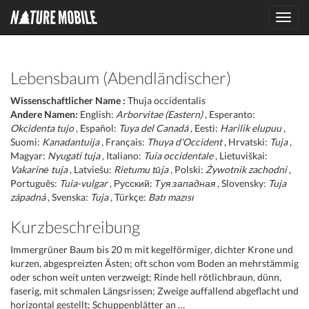
Toggl
navig
Lebensbaum (Abendländischer)
Wissenschaftlicher Name :
Thuja occidentalis
Andere Namen:
English:
Arborvitae (Eastern)
, Esperanto:
Okcidenta tujo
, Español:
Tuya del Canadá
, Eesti:
Harilik elupuu
,
Suomi:
Kanadantuija
, Français:
Thuya d'Occident
, Hrvatski:
Tuja
,
Magyar:
Nyugati tuja
, Italiano:
Tuia occidentale
, Lietuviškai:
Vakarinė tuja
, Latviešu:
Rietumu tūja
, Polski:
Żywotnik zachodni
,
Português:
Tuia-vulgar
, Русский:
Туя западная
, Slovensky:
Tuja
západná
, Svenska:
Tuja
, Türkçe:
Batı mazısı
Kurzbeschreibung
Immergrüner Baum bis 20 m mit kegelförmiger, dichter Krone und
kurzen, abgespreizten Ästen; oft schon vom Boden an mehrstämmig
oder schon weit unten verzweigt; Rinde hell rötlichbraun, dünn,
faserig, mit schmalen Längsrissen; Zweige auffallend abgeflacht und
horizontal gestellt; Schuppenblätter an …