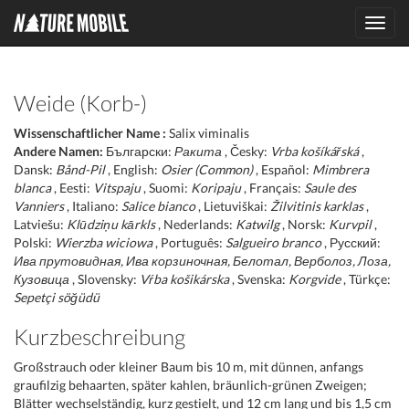
Toggl
navig
Weide (Korb-)
Wissenschaftlicher Name :
Salix viminalis
Andere Namen:
Български:
Ракита
, Česky:
Vrba košíkářská
,
Dansk:
Bånd-Pil
, English:
Osier (Common)
, Español:
Mimbrera
blanca
, Eesti:
Vitspaju
, Suomi:
Koripaju
, Français:
Saule des
Vanniers
, Italiano:
Salice bianco
, Lietuviškai:
Žilvitinis karklas
,
Latviešu:
Klūdziņu kārkls
, Nederlands:
Katwilg
, Norsk:
Kurvpil
,
Polski:
Wierzba wiciowa
, Português:
Salgueiro branco
, Русский:
Ива прутовидная, Ива корзиночная, Белотал, Верболоз, Лоза,
Кузовица
, Slovensky:
Vŕba košikárska
, Svenska:
Korgvide
, Türkçe:
Sepetçi söğüdü
Kurzbeschreibung
Großstrauch oder kleiner Baum bis 10 m, mit dünnen, anfangs
graufilzig behaarten, später kahlen, bräunlich-grünen Zweigen;
Blätter wechselständig, kurz gestielt, und 12 cm lang und bis 1,5 cm