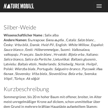
Toggl
navig
Silber-Weide
Wissenschaftlicher Name :
Salix alba
Andere Namen:
Български:
Бяла върба
, Català:
Salze blanc
,
Česky:
Vrba bílá
, Dansk:
Hvid-Pil
, English:
White Willow
, Español:
Sauce blanco
, Eesti:
Hõberemmelgas
, Suomi:
Valkosalava,
valkopaju
, Français:
Saule blanc
, Hrvatski:
Bijela vrba
, Italiano:
Salice bianco, Salice da Pertiche
, Lietuviškai:
Baltasis gluosnis
,
Latviešu:
Baltais vītols
, Nederlands:
Schietwilg
, Norsk:
Hvitpil
,
Polski:
Wierzba biała
, Português:
Salgueiro-branco
, Русский:
Ива
белая
, Slovensky:
Vŕba biela
, Slovenščina:
Bela vrba
, Svenska:
Vitpil
, Türkçe:
Ak söğüt
Kurzbeschreibung
Sommergrüner, bis 20 m hoher Baum mit offener, breiter, im Alter
meist unregelmäßiger Krone auf dickem, schon unmittelbar über
dem Grund in mehrere kräftige Hauptäste aufgeteiltem Stamm;