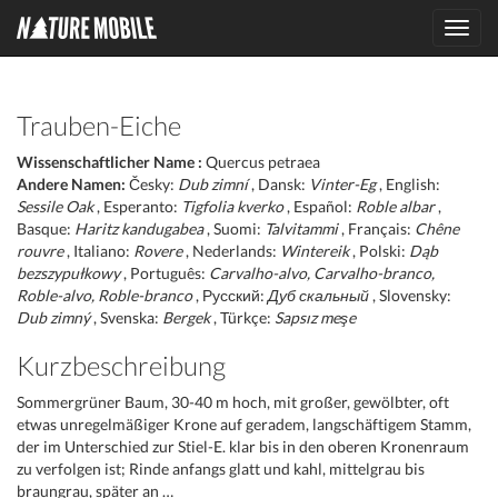
Toggl
navig
Trauben-Eiche
Wissenschaftlicher Name :
Quercus petraea
Andere Namen:
Česky:
Dub zimní
, Dansk:
Vinter-Eg
, English:
Sessile Oak
, Esperanto:
Tigfolia kverko
, Español:
Roble albar
,
Basque:
Haritz kandugabea
, Suomi:
Talvitammi
, Français:
Chêne
rouvre
, Italiano:
Rovere
, Nederlands:
Wintereik
, Polski:
Dąb
bezszypułkowy
, Português:
Carvalho-alvo, Carvalho-branco,
Roble-alvo, Roble-branco
, Русский:
Дуб скальный
, Slovensky:
Dub zimný
, Svenska:
Bergek
, Türkçe:
Sapsız meşe
Kurzbeschreibung
Sommergrüner Baum, 30-40 m hoch, mit großer, gewölbter, oft
etwas unregelmäßiger Krone auf geradem, langschäftigem Stamm,
der im Unterschied zur Stiel-E. klar bis in den oberen Kronenraum
zu verfolgen ist; Rinde anfangs glatt und kahl, mittelgrau bis
braungrau, später an …