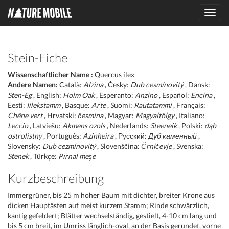
Toggl
navig
Stein-Eiche
Wissenschaftlicher Name :
Quercus ilex
Andere Namen:
Català:
Alzina
, Česky:
Dub cesmínovitý
, Dansk:
Sten-Eg
, English:
Holm Oak
, Esperanto:
Anzino
, Español:
Encina
,
Eesti:
Iilekstamm
, Basque:
Arte
, Suomi:
Rautatammi
, Français:
Chêne vert
, Hrvatski:
česmina
, Magyar:
Magyaltölgy
, Italiano:
Leccio
, Latviešu:
Akmens ozols
, Nederlands:
Steeneik
, Polski:
dąb
ostrolistny
, Português:
Azinheira
, Русский:
Дуб каменный
,
Slovensky:
Dub cezmínovitý
, Slovenščina:
Črničevje
, Svenska:
Stenek
, Türkçe:
Pırnal meşe
Kurzbeschreibung
Immergrüner, bis 25 m hoher Baum mit dichter, breiter Krone aus
dicken Hauptästen auf meist kurzem Stamm; Rinde schwärzlich,
kantig gefeldert; Blätter wechselständig, gestielt, 4-10 cm lang und
bis 5 cm breit, im Umriss länglich-oval, an der Basis gerundet, vorne