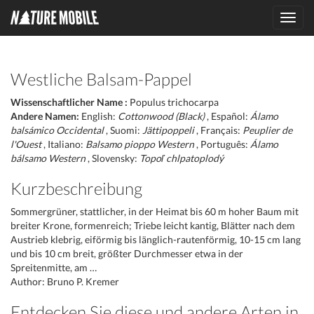
Toggl
navig
Westliche Balsam-Pappel
Wissenschaftlicher Name :
Populus trichocarpa
Andere Namen:
English:
Cottonwood (Black)
, Español:
Álamo
balsámico Occidental
, Suomi:
Jättipoppeli
, Français:
Peuplier de
l'Ouest
, Italiano:
Balsamo pioppo Western
, Português:
Álamo
bálsamo Western
, Slovensky:
Topoľ chlpatoplodý
Kurzbeschreibung
Sommergrüner, stattlicher, in der Heimat bis 60 m hoher Baum mit
breiter Krone, formenreich; Triebe leicht kantig, Blätter nach dem
Austrieb klebrig, eiförmig bis länglich-rautenförmig, 10-15 cm lang
und bis 10 cm breit, größter Durchmesser etwa in der
Spreitenmitte, am …
Author: Bruno P. Kremer
Entdecken Sie diese und andere Arten in