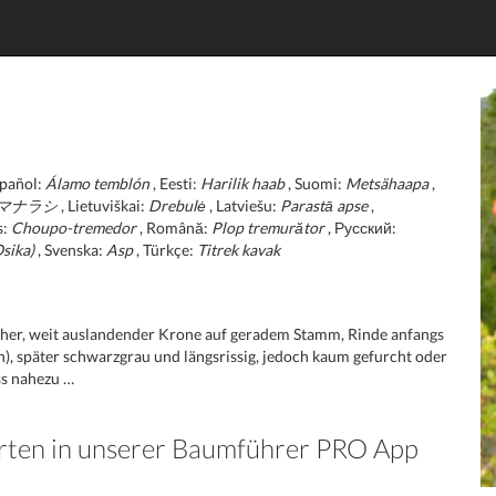
spañol:
Álamo temblón
, Eesti:
Harilik haab
, Suomi:
Metsähaapa
,
マナラシ
, Lietuviškai:
Drebulė
, Latviešu:
Parastā apse
,
s:
Choupo-tremedor
, Română:
Plop tremurător
, Русский:
sika)
, Svenska:
Asp
, Türkçe:
Titrek kavak
cher, weit auslandender Krone auf geradem Stamm, Rinde anfangs
n), später schwarzgrau und längsrissig, jedoch kaum gefurcht oder
iss nahezu …
Arten in unserer Baumführer PRO App