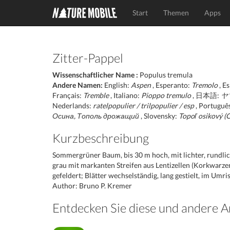
Start
Themen
Apps
Zitter-Pappel
Wissenschaftlicher Name :
Populus tremula
Andere Namen:
English:
Aspen
, Esperanto:
Tremolo
, E
Français:
Tremble
, Italiano:
Pioppo tremulo
, 日本語:
ヤ
Nederlands:
ratelpopulier / trilpopulier / esp
, Portuguê
Осина, Тополь дрожащий
, Slovensky:
Topoľ osikový (O
Kurzbeschreibung
Sommergrüner Baum, bis 30 m hoch, mit lichter, rundli
grau mit markanten Streifen aus Lentizellen (Korkwarze
gefeldert; Blätter wechselständig, lang gestielt, im Umr
Author: Bruno P. Kremer
Entdecken Sie diese und andere 