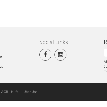
Social Links
R
en
Ab
 zu
üb
me
AGB
Hilfe
Über Uns