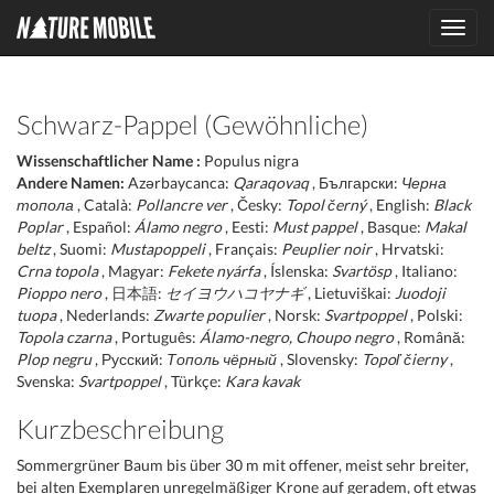
Toggl
navig
Schwarz-Pappel (Gewöhnliche)
Wissenschaftlicher Name :
Populus nigra
Andere Namen:
Azərbaycanca:
Qaraqovaq
, Български:
Черна
топола
, Català:
Pollancre ver
, Česky:
Topol černý
, English:
Black
Poplar
, Español:
Álamo negro
, Eesti:
Must pappel
, Basque:
Makal
beltz
, Suomi:
Mustapoppeli
, Français:
Peuplier noir
, Hrvatski:
Crna topola
, Magyar:
Fekete nyárfa
, Íslenska:
Svartösp
, Italiano:
Pioppo nero
, 日本語:
セイヨウハコヤナギ
, Lietuviškai:
Juodoji
tuopa
, Nederlands:
Zwarte populier
, Norsk:
Svartpoppel
, Polski:
Topola czarna
, Português:
Álamo-negro, Choupo negro
, Română:
Plop negru
, Русский:
Тополь чёрный
, Slovensky:
Topoľ čierny
,
Svenska:
Svartpoppel
, Türkçe:
Kara kavak
Kurzbeschreibung
Sommergrüner Baum bis über 30 m mit offener, meist sehr breiter,
bei alten Exemplaren unregelmäßiger Krone auf geradem, oft etwas