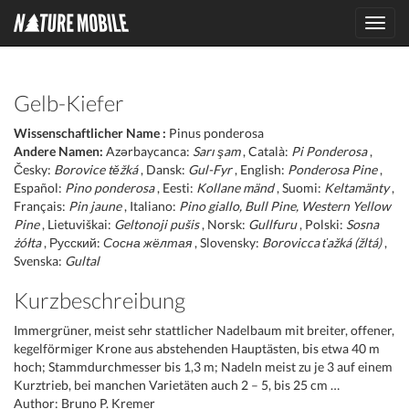
Toggl
navig
Gelb-Kiefer
Wissenschaftlicher Name :
Pinus ponderosa
Andere Namen:
Azərbaycanca:
Sarı şam
, Català:
Pi Ponderosa
,
Česky:
Borovice těžká
, Dansk:
Gul-Fyr
, English:
Ponderosa Pine
,
Español:
Pino ponderosa
, Eesti:
Kollane mänd
, Suomi:
Keltamänty
,
Français:
Pin jaune
, Italiano:
Pino giallo, Bull Pine, Western Yellow
Pine
, Lietuviškai:
Geltonoji pušis
, Norsk:
Gullfuru
, Polski:
Sosna
żółta
, Русский:
Сосна жёлтая
, Slovensky:
Borovicca ťažká (žltá)
,
Svenska:
Gultal
Kurzbeschreibung
Immergrüner, meist sehr stattlicher Nadelbaum mit breiter, offener,
kegelförmiger Krone aus abstehenden Hauptästen, bis etwa 40 m
hoch; Stammdurchmesser bis 1,3 m; Nadeln meist zu je 3 auf einem
Kurztrieb, bei manchen Varietäten auch 2 – 5, bis 25 cm …
Author: Bruno P. Kremer