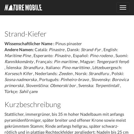
Toggl
navig
Strand-Kiefer
Wissenschaftlicher Name :
Pinus pinaster
Andere Namen:
Català:
Pinastre
, Dansk:
Strand-Fyr
, English:
Maritime Pine
, Esperanto:
Pinastro
, Español:
Pino rodeno
, Suomi:
Rannikkomänty
, Français:
Pin maritime
, Magyar:
Tengerparti fenyő
, Íslenska:
Strandfura
, Italiano:
Pino marittimo
, Lëtzebuergesch:
Korsesch Kifer
, Nederlands:
Zeeden
, Norsk:
Strandfuru
, Polski:
Sosna nadmorska
, Português:
Pinheiro-bravo
, Slovensky:
Borovica
prímorská
, Slovenščina:
Obmorski bor
, Svenska:
Terpentintall
,
Türkçe:
Sahil çamı
Kurzbeschreibung
Stattlicher, immergrüner, bis 35 m hoher Nadelbaum mit anfangs
pyramidenförmiger, später breiter und offener Krone sowie meist
gekrümmtem Stamm; Rinde anfangs hellgrau, später schwarz-
rötlich und in plattige Rechteckfelder zergliedert; Nadeln bis 25 cm