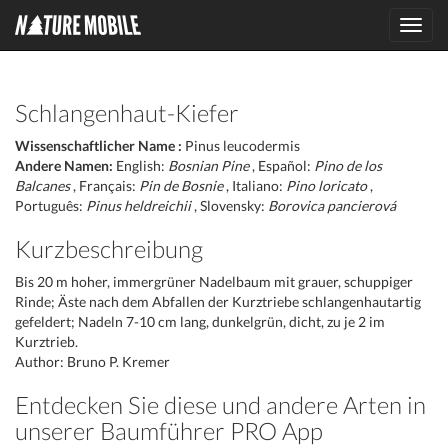
Toggl
navig
Schlangenhaut-Kiefer
Wissenschaftlicher Name :
Pinus leucodermis
Andere Namen:
English:
Bosnian Pine
, Español:
Pino de los
Balcanes
, Français:
Pin de Bosnie
, Italiano:
Pino loricato
,
Português:
Pinus heldreichii
, Slovensky:
Borovica pancierová
Kurzbeschreibung
Bis 20 m hoher, immergrüner Nadelbaum mit grauer, schuppiger
Rinde; Äste nach dem Abfallen der Kurztriebe schlangenhautartig
gefeldert; Nadeln 7-10 cm lang, dunkelgrün, dicht, zu je 2 im
Kurztrieb.
Author: Bruno P. Kremer
Entdecken Sie diese und andere Arten in
unserer Baumführer PRO App