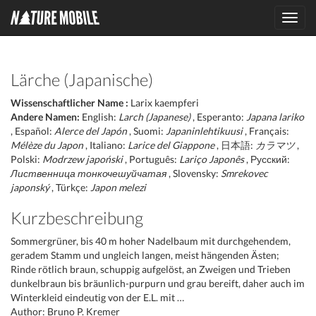
Toggl
navig
Lärche (Japanische)
Wissenschaftlicher Name :
Larix kaempferi
Andere Namen:
English:
Larch (Japanese)
, Esperanto:
Japana lariko
, Español:
Alerce del Japón
, Suomi:
Japaninlehtikuusi
, Français:
Mélèze du Japon
, Italiano:
Larice del Giappone
, 日本語:
カラマツ
,
Polski:
Modrzew japoński
, Português:
Lariço Japonês
, Русский:
Лиственница тонкочешуйчатая
, Slovensky:
Smrekovec
japonský
, Türkçe:
Japon melezi
Kurzbeschreibung
Sommergrüner, bis 40 m hoher Nadelbaum mit durchgehendem,
geradem Stamm und ungleich langen, meist hängenden Ästen;
Rinde rötlich braun, schuppig aufgelöst, an Zweigen und Trieben
dunkelbraun bis bräunlich-purpurn und grau bereift, daher auch im
Winterkleid eindeutig von der E.L. mit …
Author: Bruno P. Kremer