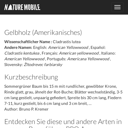
Toggl
navig
Gelbholz (Amerikanisches)
Wissenschaftlicher Name :
Cladrastis lutea
Andere Namen:
English:
American Yellowwood
, Español:
Cladrastis kentukea
, Français:
American yellowwood
, Italiano:
American Yellowwood
, Português:
Americana Yellowwood
,
Slovensky:
Žltodrevec farbiarsky
Kurzbeschreibung
Sommergrüner Baum bis 15 m mit rundlicher, gewölbter Krone,
Rinde glatt, grau, ähnelt der Rot-Buche; Blätter wechselständig, 3-5
cm lang gestielt, unpaarig gefiedert, Spreite bis 30 cm lang, Fiedern
7-11, kurz gestielt, bis 6 cm lang und 3 cm breit, …
Author: Bruno P. Kremer
Entdecken Sie diese und andere Arten in