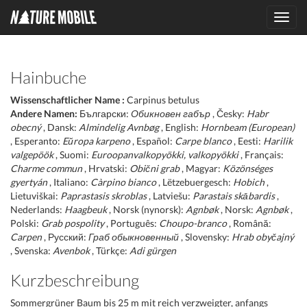
Toggl
navig
Hainbuche
Wissenschaftlicher Name :
Carpinus betulus
Andere Namen:
Български:
Обикновен габър
, Česky:
Habr
obecný
, Dansk:
Almindelig Avnbøg
, English:
Hornbeam (European)
, Esperanto:
Eŭropa karpeno
, Español:
Carpe blanco
, Eesti:
Harilik
valgepöök
, Suomi:
Euroopanvalkopyökki, valkopyökki
, Français:
Charme commun
, Hrvatski:
Obični grab
, Magyar:
Közönséges
gyertyán
, Italiano:
Càrpino bianco
, Lëtzebuergesch:
Hobich
,
Lietuviškai:
Paprastasis skroblas
, Latviešu:
Parastais skābardis
,
Nederlands:
Haagbeuk
, Norsk (nynorsk):
Agnbøk
, Norsk:
Agnbøk
,
Polski:
Grab pospolity
, Português:
Choupo-branco
, Română:
Carpen
, Русский:
Граб обыкновенный
, Slovensky:
Hrab obyčajný
, Svenska:
Avenbok
, Türkçe:
Adi gürgen
Kurzbeschreibung
Sommergrüner Baum bis 25 m mit reich verzweigter, anfangs