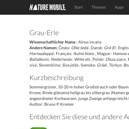
Start
Themen
Apps
Grau-Erle
Wissenschaftlicher Name :
Alnus incana
Andere Namen:
Česky:
Olše šedá
, Dansk:
Grå-El
, Engli
Harmaaleppä
, Français:
Aulne blanc
, Magyar:
Hamvas 
Baltalksnis
, Nederlands:
Witte els
, Polski:
Olsza szara
,
sivá
, Slovenščina:
Siva jelša
, Svenska:
Gråal
, Türkçe:
Boz
Kurzbeschreibung
Sommergrüner, 10-20 m hoher Großstrauch oder Baum, g
Krone, Rinde glänzend hellgrau bis silbergrau (Namen g
angeordneter Korkwarzen; junge Zweige anfangs leicht b
Author: Bruno P. Kremer
Entdecken Sie diese und andere 