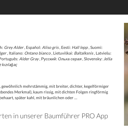
sh:
Grey Alder
, Español:
Aliso gris
, Eesti:
Hall lepp
, Suomi:
éger
, Italiano:
Ontano bianco
, Lietuviškai:
Baltalksnis
, Latviešu:
 Português:
Alder Gray
, Русский:
Ольха серая
, Slovensky:
Jelša
 kızılağaç
ewöhnlich mehrstämmig, mit breiter, dichter, kegelförmiger
ebendes Merkmal), kaum rissig, mit dichten Folgen ringförmig
ehaart, später kahl, mit bräunlichen oder …
Arten in unserer Baumführer PRO App