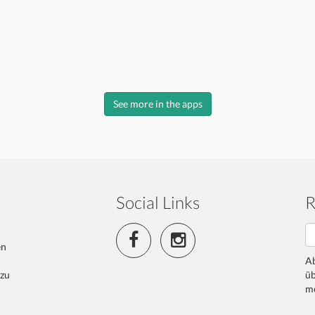
See more in the apps
Social Links
R
en
Ab
 zu
üb
me