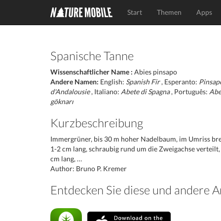
Start
Themen
Apps
Spanische Tanne
Wissenschaftlicher Name :
Abies pinsapo
Andere Namen:
English:
Spanish Fir
, Esperanto:
Pinsap
d'Andalousie
, Italiano:
Abete di Spagna
, Português:
Abe
göknarı
Kurzbeschreibung
Immergrüner, bis 30 m hoher Nadelbaum, im Umriss bre
1-2 cm lang, schraubig rund um die Zweigachse verteilt, s
cm lang, …
Author: Bruno P. Kremer
Entdecken Sie diese und andere 