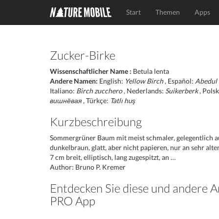
Start
Themen
Apps
Zucker-Birke
Wissenschaftlicher Name :
Betula lenta
Andere Namen:
English:
Yellow Birch
, Español:
Abedul 
Italiano:
Birch zucchero
, Nederlands:
Suikerberk
, Polsk
вишнёвая
, Türkçe:
Tatlı huş
Kurzbeschreibung
Sommergrüner Baum mit meist schmaler, gelegentlich au
dunkelbraun, glatt, aber nicht papieren, nur an sehr alt
7 cm breit, elliptisch, lang zugespitzt, an …
Author: Bruno P. Kremer
Entdecken Sie diese und andere A
PRO App