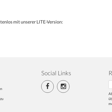
tenlos mit unserer LITE-Version:
Social Links
R
en
Ab
 zu
üb
me