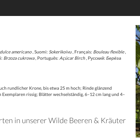
dulce americano
, Suomi:
Sokerikoivu
, Français:
Bouleau flexible
,
i:
Brzoza cukrowa
, Português:
Açúcar Birch
, Русский:
Берёза
ch rundlicher Krone, bis etwa 25 m hoch; Rinde glänzend
en Exemplaren rissig; Blätter wechselständig, 6–12 cm lang und 4–
rten in unserer Wilde Beeren & Kräuter