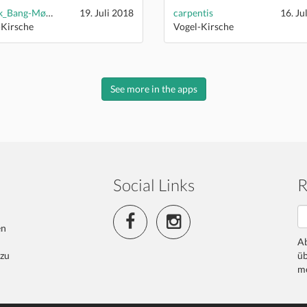
Henrik_Bang-Møller
19. Juli 2018
carpentis
16. Ju
-Kirsche
Vogel-Kirsche
See more in the apps
Social Links
R
en
Ab
 zu
üb
me