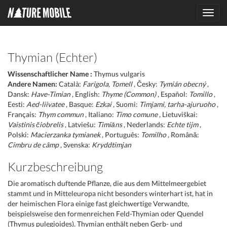
Toggl
navig
Thymian (Echter)
Wissenschaftlicher Name :
Thymus vulgaris
Andere Namen:
Català:
Farigola, Tomell
, Česky:
Tymián obecný
,
Dansk:
Have-Timian
, English:
Thyme (Common)
, Español:
Tomillo
,
Eesti:
Aed-liivatee
, Basque:
Ezkai
, Suomi:
Timjami, tarha-ajuruoho
,
Français:
Thym commun
, Italiano:
Timo comune
, Lietuviškai:
Vaistinis čiobrelis
, Latviešu:
Timiāns
, Nederlands:
Echte tijm
,
Polski:
Macierzanka tymianek
, Português:
Tomilho
, Română:
Cimbru de câmp
, Svenska:
Kryddtimjan
Kurzbeschreibung
Die aromatisch duftende Pflanze, die aus dem Mittelmeergebiet
stammt und in Mitteleuropa nicht besonders winterhart ist, hat in
der heimischen Flora einige fast gleichwertige Verwandte,
beispielsweise den formenreichen Feld-Thymian oder Quendel
(Thymus pulegioides). Thymian enthält neben Gerb- und