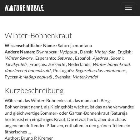
Toggl
navig
Winter-Bohnenkraut
Wissenschaftlicher Name :
Satureja montana
Andere Namen:
Български:
Чубрица
, Dansk:
Vinter-Sar
, English:
Winter Savory
, Esperanto:
Satureo
, Español:
Ajedrea
, Suomi:
Talvikynteli
, Français:
Sarriette
, Nederlands:
Winter bonenkruid,
doorlevend bonenkruid
, Português:
Segurelha-das-montanhas
,
Русский:
Чабер горный
, Svenska:
Vinterkyndel
Kurzbeschreibung
Während das Winter-Bohnenkraut, das man auch Berg-
Bohnenkraut nennt, als Kleingehölz wächst, ist das nahe verwandte
und gleichwertige Sommer- oder Garten-Bohnenkraut (Satureja
hortensis) ein einjähriges Kraut. Die etwas herb, aber durchaus
angenehm duftenden Pflanzen, enthalten in den grünen Teilen ein
ätherisches …
Author: Bruno P. Kremer