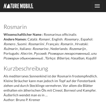
Toggl
navig
Rosmarin
Wissenschaftlicher Name :
Rosmarinus officinalis
Andere Namen:
Català:
Romaní
, English:
Rosemary
, Español:
Romero
, Suomi:
Rosmariini
, Français:
Romarin
, Hrvatski:
Ružmarin
, Italiano:
Rosmarino
, Nederlands:
Rozemarijn
,
Português:
Alecrim
, Русский:
Розмарин лекарственный, или
Розмарин обыкновенный
, Türkçe:
Biberiye, Hasalban, Kuşdili
Kurzbeschreibung
Als mediterranes Sonnenkind ist der Rosmarin frostempfindlich.
Kleine Sträucher kann man jedoch im Topf auf der Fensterbank
ziehen und durch Stecklinge vermehren. Vor allem die Blätter
enthalten ein ätherischen Öls mit Cineol, Borneol und Kampfer.
Äußerlich wendet man es in …
Author: Bruno P. Kremer