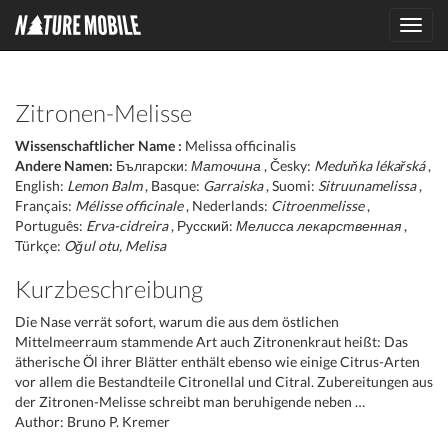
Toggl
navig
Zitronen-Melisse
Wissenschaftlicher Name :
Melissa officinalis
Andere Namen:
Български:
Маточина
, Česky:
Meduňka lékařská
,
English:
Lemon Balm
, Basque:
Garraiska
, Suomi:
Sitruunamelissa
,
Français:
Mélisse officinale
, Nederlands:
Citroenmelisse
,
Português:
Erva-cidreira
, Русский:
Мелисса лекарственная
,
Türkçe:
Oğul otu, Melisa
Kurzbeschreibung
Die Nase verrät sofort, warum die aus dem östlichen
Mittelmeerraum stammende Art auch Zitronenkraut heißt: Das
ätherische Öl ihrer Blätter enthält ebenso wie einige Citrus-Arten
vor allem die Bestandteile Citronellal und Citral. Zubereitungen aus
der Zitronen-Melisse schreibt man beruhigende neben …
Author: Bruno P. Kremer