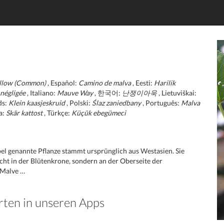
llow (Common)
, Español:
Camino de malva
, Eesti:
Harilik
négligée
, Italiano:
Mauve Way
, 한국어:
난쟁이아욱
, Lietuviškai:
ds:
Klein kaasjeskruid
, Polski:
Ślaz zaniedbany
, Português:
Malva
a:
Skär kattost
, Türkçe:
Küçük ebegümeci
l genannte Pflanze stammt ursprünglich aus Westasien. Sie
icht in der Blütenkrone, sondern an der Oberseite der
 Malve …
rten in unseren Apps