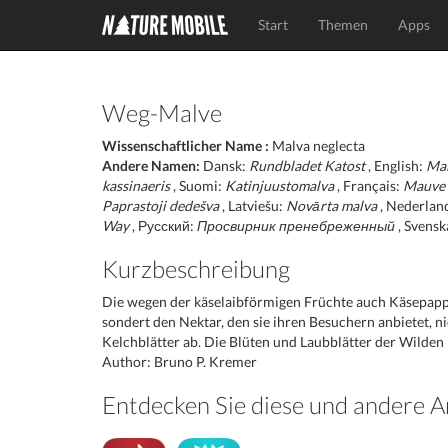
Start
Themen
Apps
Weg-Malve
Wissenschaftlicher Name :
Malva neglecta
Andere Namen:
Dansk:
Rundbladet Katost
, English:
Ma
kassinaeris
, Suomi:
Katinjuustomalva
, Français:
Mauve 
Paprastoji dedešva
, Latviešu:
Novārta malva
, Nederlan
Way
, Русский:
Просвирник пренебреженный
, Svensk
Kurzbeschreibung
Die wegen der käselaibförmigen Früchte auch Käsepappe
sondert den Nektar, den sie ihren Besuchern anbietet, n
Kelchblätter ab. Die Blüten und Laubblätter der Wilden
Author: Bruno P. Kremer
Entdecken Sie diese und andere A