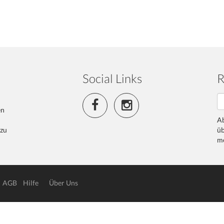
Social Links
R
en
Ab
 zu
üb
me
AGB
Hilfe
Über Uns