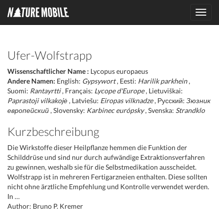
Toggl
navig
Ufer-Wolfstrapp
Wissenschaftlicher Name :
Lycopus europaeus
Andere Namen:
English:
Gypsywort
, Eesti:
Harilik parkhein
,
Suomi:
Rantayrtti
, Français:
Lycope d'Europe
, Lietuviškai:
Paprastoji vilkakojė
, Latviešu:
Eiropas vilknadze
, Русский:
Зюзник
европейский
, Slovensky:
Karbinec európsky
, Svenska:
Strandklo
Kurzbeschreibung
Die Wirkstoffe dieser Heilpflanze hemmen die Funktion der
Schilddrüse und sind nur durch aufwändige Extraktionsverfahren
zu gewinnen, weshalb sie für die Selbstmedikation ausscheidet.
Wolfstrapp ist in mehreren Fertigarzneien enthalten. Diese sollten
nicht ohne ärztliche Empfehlung und Kontrolle verwendet werden.
In …
Author: Bruno P. Kremer